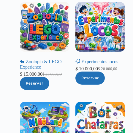
🐇 Zootopia & LEGO
💥 Experimentos locos
Experience
$
10.000,00
$
20.000,00
$
15.000,00
$
25.000,00
Reservar
Reservar