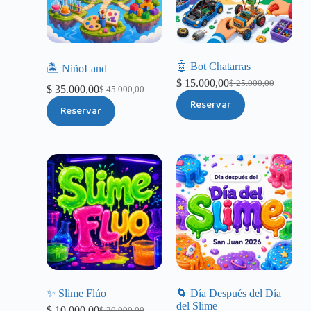
🤖 Bot Chatarras
🏝️ NiñoLand
$
15.000,00
$
25.000,00
$
35.000,00
$
45.000,00
Reservar
Reservar
✨ Slime Flúo
🌀 Día Después del Día
del Slime
$
10.000,00
$
20.000,00