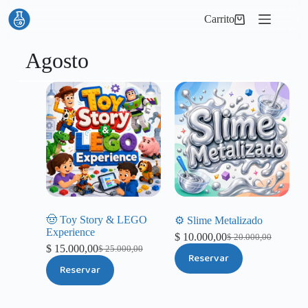
Carrito
Agosto
🤠 Toy Story & LEGO
⚙️ Slime Metalizado
Experience
$
10.000,00
$
20.000,00
$
15.000,00
$
25.000,00
Reservar
Reservar